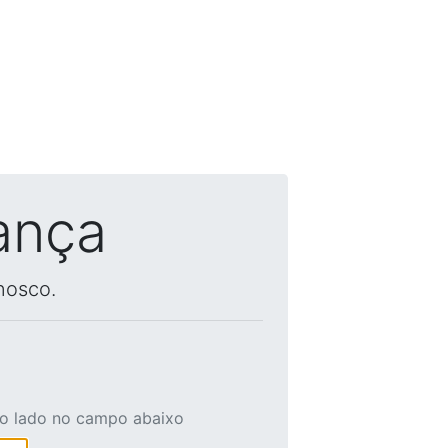
ança
nosco.
ao lado no campo abaixo