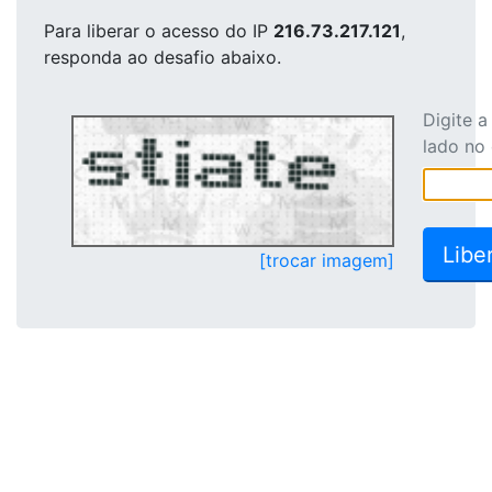
Para liberar o acesso
do IP
216.73.217.121
,
responda ao desafio abaixo.
Digite 
lado no
[trocar imagem]