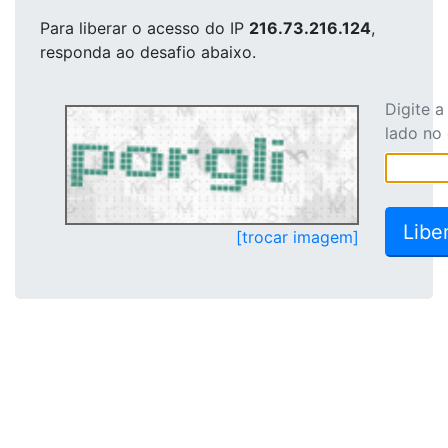
Para liberar o acesso
do IP
216.73.216.124
,
responda ao desafio abaixo.
Digite 
lado no
[trocar imagem]