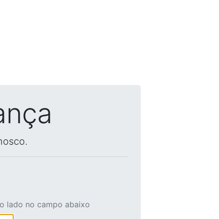
ança
nosco.
ao lado no campo abaixo