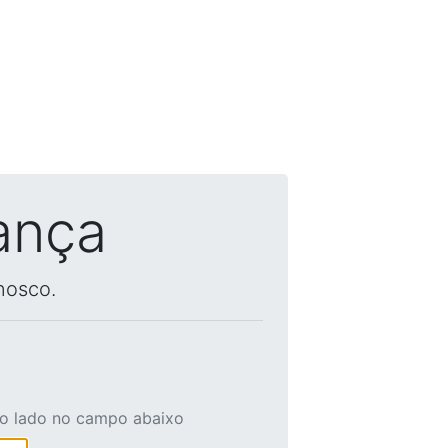
ança
nosco.
ao lado no campo abaixo