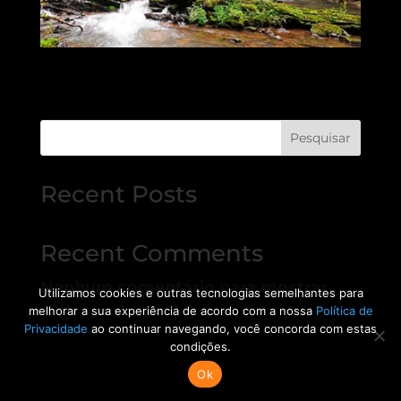
Pesquisar
Recent Posts
Recent Comments
Nenhum comentário para mostrar.
Utilizamos cookies e outras tecnologias semelhantes para
melhorar a sua experiência de acordo com a nossa
Política de
Privacidade
ao continuar navegando, você concorda com estas
condições.
Ok