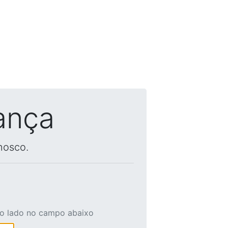
ança
nosco.
ao lado no campo abaixo