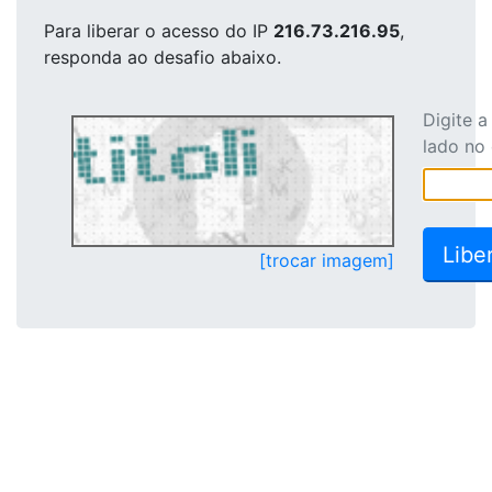
Para liberar o acesso
do IP
216.73.216.95
,
responda ao desafio abaixo.
Digite 
lado no
[trocar imagem]