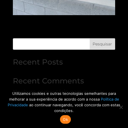
Pesquisar
Recent Posts
Recent Comments
Nenhum comentário para mostrar.
Utilizamos cookies e outras tecnologias semelhantes para
melhorar a sua experiência de acordo com a nossa
Política de
Privacidade
ao continuar navegando, você concorda com estas
condições.
Ok