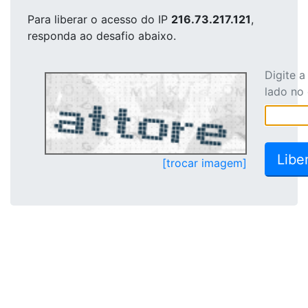
Para liberar o acesso
do IP
216.73.217.121
,
responda ao desafio abaixo.
Digite 
lado no
[trocar imagem]