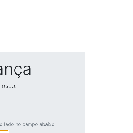
ança
nosco.
ao lado no campo abaixo