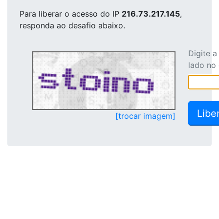
Para liberar o acesso
do IP
216.73.217.145
,
responda ao desafio abaixo.
Digite 
lado no
[trocar imagem]